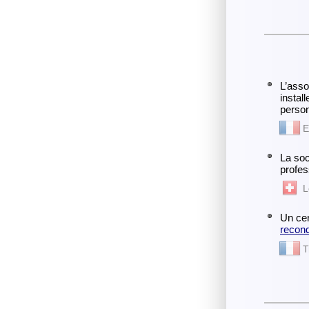
L’asso
instal
person
E
La soc
profes
L
Un cer
recond
T