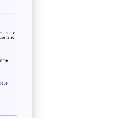
quels elle
diants et
gamme
tique