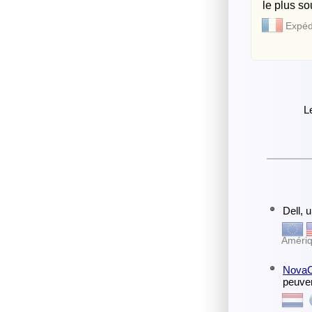
le plus s
Expéd
L
Dell, 
Amériq
Nova
peuven