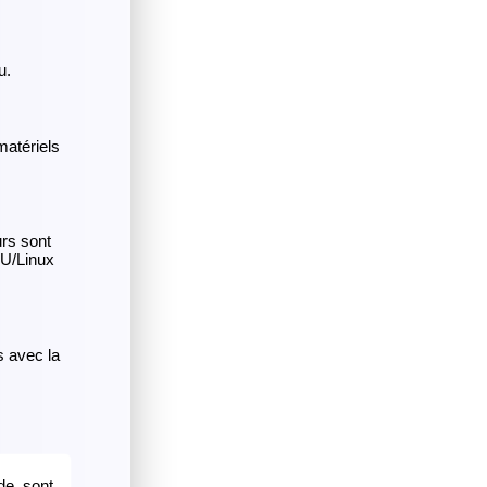
u.
atériels
urs sont
NU/Linux
s avec la
de, sont