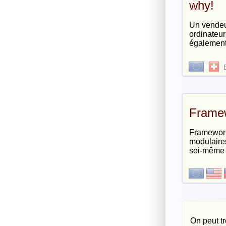
why!
Un vendeur
ordinateur
également
Frame
Framework
modulaires 
soi-même 
On peut tr