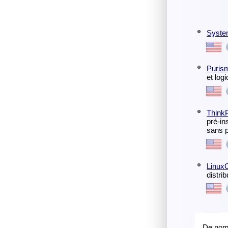
Syste
Puris
et log
Think
pré-in
sans p
LinuxC
distri
De nomb