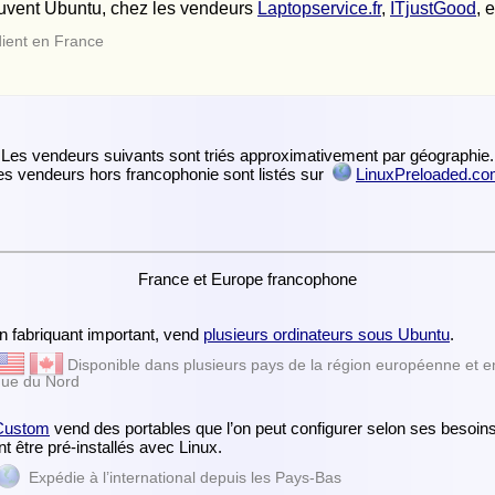
ouvent Ubuntu, chez les vendeurs
Laptopservice.fr
,
ITjustGood
, 
ient en France
Les vendeurs suivants sont triés approximativement par géographie.
es vendeurs hors francophonie sont listés sur
LinuxPreloaded.c
France et Europe francophone
un fabriquant important, vend
plusieurs ordinateurs sous Ubuntu
.
Disponible dans plusieurs pays de la région européenne et e
ue du Nord
Custom
vend des portables que l’on peut configurer selon ses besoins 
t être pré-installés avec Linux.
Expédie à l’international depuis les Pays-Bas