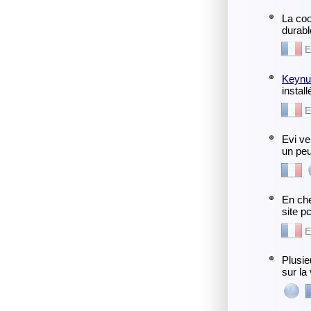
La co
durabl
E
Keynu
instal
E
Evi v
un peu
En che
site pc
E
Plusie
sur la