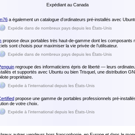
Expédiant au Canada
m76
a également un catalogue d'ordinateurs pré-installés avec Ubunt
Expédie dans de nombreux pays depuis les États-Unis
m
propose deux portables très haut-de-gamme dont les composants m
iciels sont choisis pour maximiser la vie privée de l’utilisateur.
Expédie dans de nombreux pays depuis les États-Unis
Penguin
regroupe des informaticiens épris de liberté — leurs ordinate
stallés et supportés avec Ubuntu ou bien Trisquel, une distribution G
ilote propriétaire.
Expédie à l'international depuis les États-Unis
ertified
propose une gamme de portables professionnels pré-installé
bution de votre choix.
Expédie à l'international depuis les États-Unis
reux autres vendeurs hors francophonie, en Europe et dans le mon