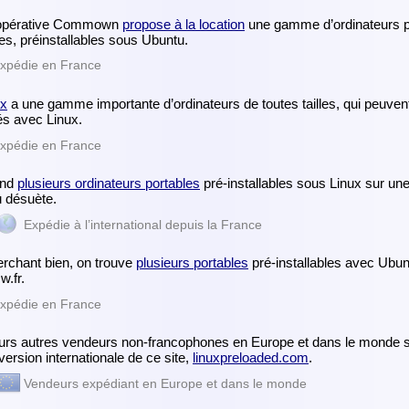
opérative Commown
propose à la location
une gamme d’ordinateurs p
es, préinstallables sous Ubuntu.
xpédie en France
x
a une gamme importante d’ordinateurs de toutes tailles, qui peuvent
lés avec Linux.
xpédie en France
end
plusieurs ordinateurs portables
pré-installables sous Linux sur un
 désuète.
Expédie à l’international depuis la France
rchant bien, on trouve
plusieurs portables
pré-installables avec Ubun
w.fr.
xpédie en France
urs autres vendeurs non-francophones en Europe et dans le monde so
 version internationale de ce site,
linuxpreloaded.com
.
Vendeurs expédiant en Europe et dans le monde