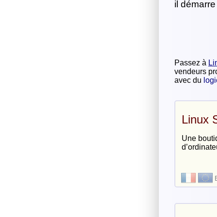
il démarre
Passez à
Li
vendeurs pro
avec du
logi
Linux 
Une bouti
d’ordinate