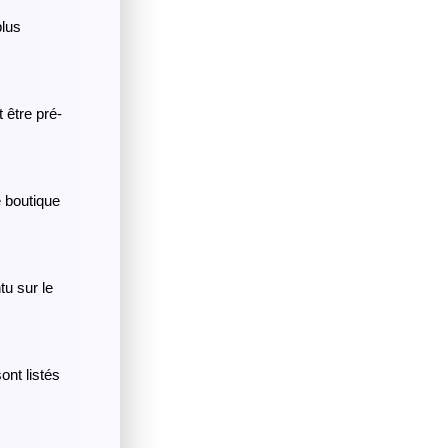
lus
 être pré-
e boutique
tu sur le
nt listés